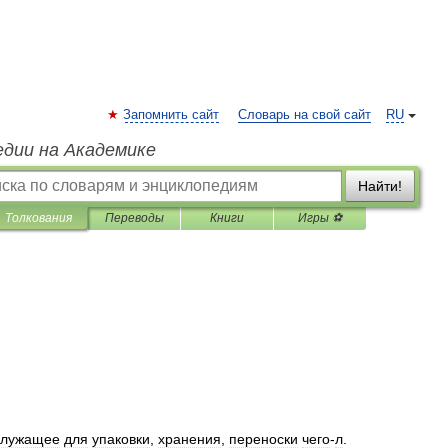
Запомнить сайт
Словарь на свой сайт
RU
едии на Академике
Найти!
Толкования
Переводы
Книги
Игры ⚽
служащее
для
упаковки
,
хранения
,
переноски
чего
-
л
.