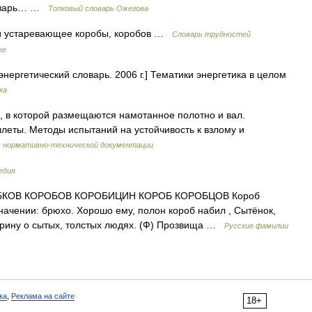
словарь… …
Толковый словарь Ожегова
в и устаревающее коробы, коробов …
Словарь трудностей
ке
энергетический словарь. 2006 г.] Тематики энергетика в целом
ка
, в которой размещаются намотанное полотно и вал.
леты. Методы испытаний на устойчивость к взлому и
в нормативно-технической документации
едия
КОВ КОРОБОВ КОРОБИЦИН КОРОБ КОРОБЦОВ Короб
начении: брюхо. Хорошо ему, полон короб набил , Сытёнок,
старину о сытых, толстых людях. (Ф) Прозвища …
Русские фамилии
ка
,
Реклама на сайте
18+