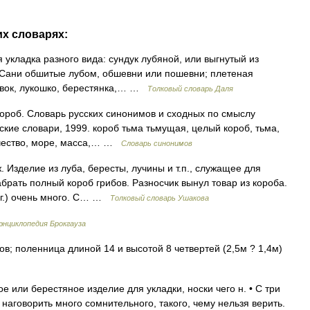
их словарях:
 укладка разного вида: сундук лубяной, или выгнутый из
 Сани обшитые лубом, обшевни или пошевни; плетеная
зовок, лукошко, берестянка,… …
Толковый словарь Даля
короб. Словарь русских синонимов и сходных по смыслу
ские словари, 1999. короб тьма тьмущая, целый короб, тьма,
ичество, море, масса,… …
Словарь синонимов
 Изделие из луба, бересты, лучины и т.п., служащее для
брать полный короб грибов. Разносчик вынул товар из короба.
азг.) очень много. С… …
Толковый словарь Ушакова
энциклопедия Брокгауза
в; поленница длиной 14 и высотой 8 четвертей (2,5м ? 1,4м)
е или берестяное изделие для укладки, носки чего н. • С три
) наговорить много сомнительного, такого, чему нельзя верить.