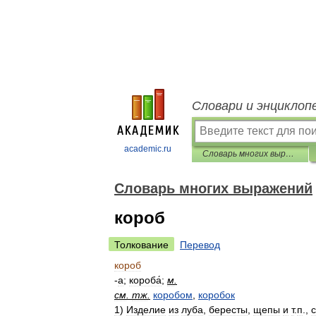
Словари и энциклоп
academic.ru
Словарь многих выражений
Словарь многих выражений
короб
Толкование
Перевод
короб
-
а
;
короба́
;
м
.
см
.
тж
.
коробом
,
коробок
1
)
Изделие
из
луба
,
бересты
,
щепы
и
т
.
п
.,