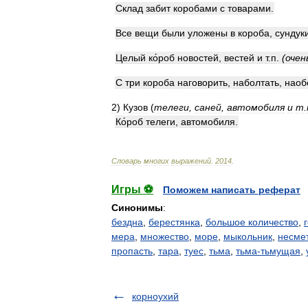
Склад
забит
коробами
с
товарами
.
Все
вещи
были
уложены
в
короба
,
сундук
Целый
ко́роб
новостей
,
вестей
и
т
.
п
.
(
очен
С
три
короба
наговорить
,
наболтать
,
наоб
2
)
Кузов
(
телеги
,
саней
,
автомобиля
и
т
.
Ко́роб
телеги
,
автомобиля
.
Словарь
многих
выражений
.
2014
.
Игры ⚽
Поможем написать реферат
Синонимы
:
бездна
,
берестянка
,
большое количество
,
мера
,
множество
,
море
,
мыкольник
,
несме
пропасть
,
тара
,
туес
,
тьма
,
тьма-тьмущая
,
корноухий