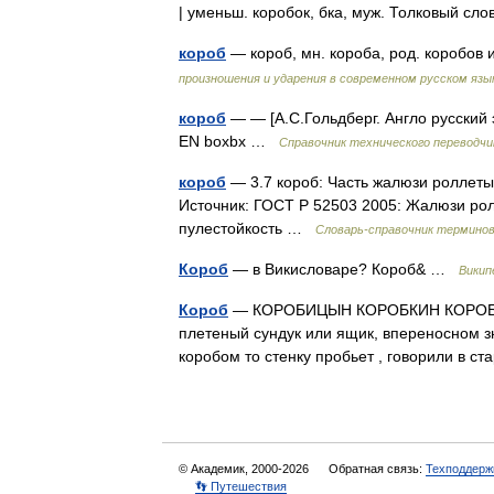
| уменьш. коробок, бка, муж. Толковый 
короб
— короб, мн. короба, род. коробо
произношения и ударения в современном русском язы
короб
— — [А.С.Гольдберг. Англо русский 
EN boxbx …
Справочник технического переводчи
короб
— 3.7 короб: Часть жалюзи роллеты
Источник: ГОСТ Р 52503 2005: Жалюзи рол
пулестойкость …
Словарь-справочник термино
Короб
— в Викисловаре? Короб& …
Викип
Короб
— КОРОБИЦЫН КОРОБКИН КОРОБ
плетеный сундук или ящик, впереносном з
коробом то стенку пробьет , говорили в 
© Академик, 2000-2026
Обратная связь:
Техподдерж
👣 Путешествия