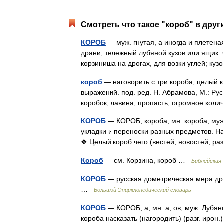
Смотреть что такое "короб" в друг
КОРОБ
— муж. гнутая, а иногда и плетеная
драни; тележный лубяной кузов или ящик.
корзиниша на дрогах, для возки углей; ку
короб
— наговорить с три короба, целый 
выражений. под. ред. Н. Абрамова, М.: Рус
коробок, лавина, пропасть, огромное кол
КОРОБ
— КОРОБ, короба, мн. короба, муж.
укладки и переноски разных предметов. На
❖ Целый короб чего (вестей, новостей; р
Короб
— см. Корзина, короб …
Библейская 
КОРОБ
— русская дометрическая мера дро
…
Большой Энциклопедический словарь
КОРОБ
— КОРОБ, а, мн. а, ов, муж. Лубяно
короба насказать (нагородить) (разг. ирон.