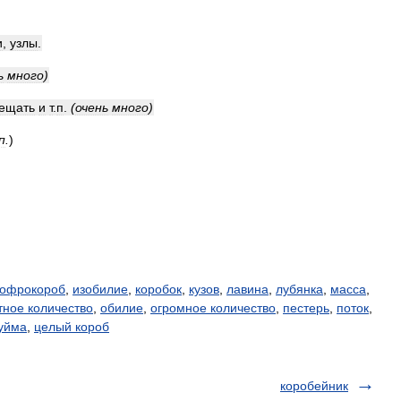
и
,
узлы
.
ь
много
)
ещать
и
т
.
п
.
(
очень
много
)
п
.
)
гофрокороб
,
изобилие
,
коробок
,
кузов
,
лавина
,
лубянка
,
масса
,
тное количество
,
обилие
,
огромное количество
,
пестерь
,
поток
,
уйма
,
целый короб
коробейник